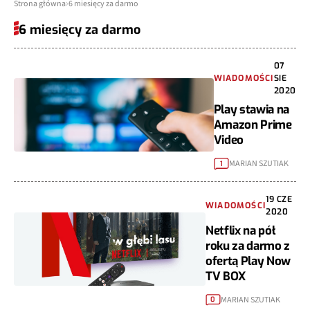
Strona główna
6 miesięcy za darmo
6 miesięcy za darmo
07
WIADOMOŚCI
SIE
2020
Play stawia na
Amazon Prime
Video
MARIAN SZUTIAK
1
19 CZE
WIADOMOŚCI
2020
Netflix na pół
roku za darmo z
ofertą Play Now
TV BOX
MARIAN SZUTIAK
0