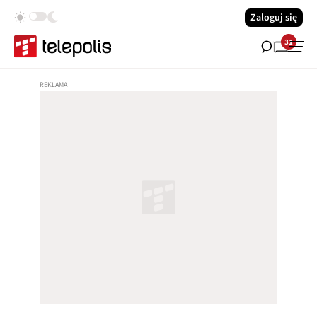
Zaloguj się
31