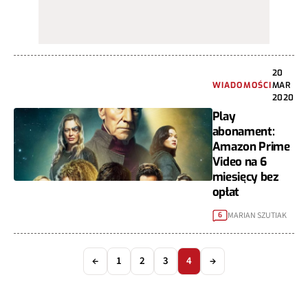
20
WIADOMOŚCI
MAR
2020
Play
abonament:
Amazon Prime
Video na 6
miesięcy bez
opłat
MARIAN SZUTIAK
6
←
1
2
3
4
→