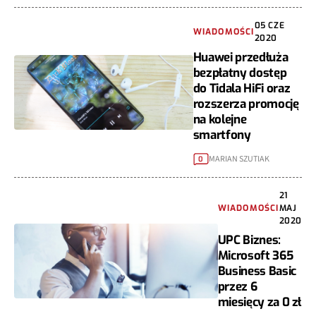
05 CZE
WIADOMOŚCI
2020
Huawei przedłuża
bezpłatny dostęp
do Tidala HiFi oraz
rozszerza promocję
na kolejne
smartfony
MARIAN SZUTIAK
0
21
WIADOMOŚCI
MAJ
2020
UPC Biznes:
Microsoft 365
Business Basic
przez 6
miesięcy za 0 zł