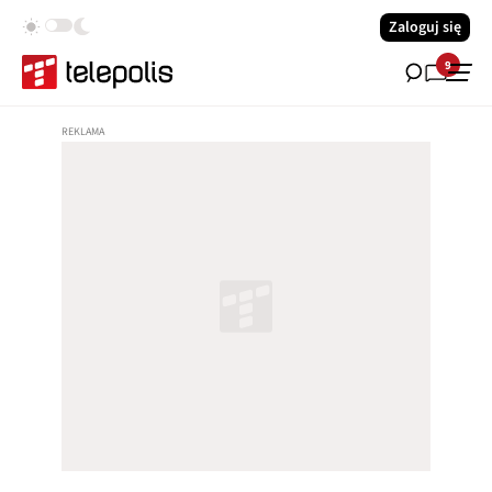
Zaloguj się
9