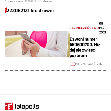
Strona główna
222062121 kto dzowni
222062121 kto dzowni
08
BEZPIECZEŃSTWO
PAŹ
2021
Dzwoni numer
660600700. Nie
daj się zwieść
pozorom
MIESZKO ZAGAŃCZYK
8