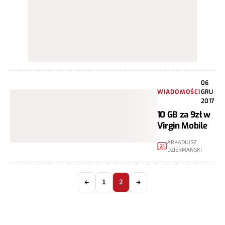
06
WIADOMOŚCI
GRU
2017
10 GB za 9zł w
Virgin Mobile
ARKADIUSZ
21
DZIERMAŃSKI
←
1
2
→