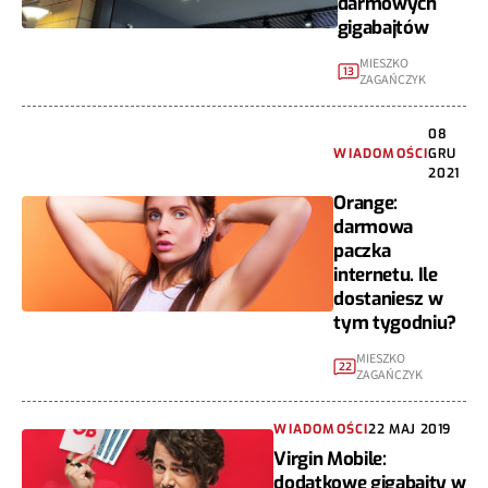
darmowych
gigabajtów
MIESZKO
13
ZAGAŃCZYK
08
WIADOMOŚCI
GRU
2021
Orange:
darmowa
paczka
internetu. Ile
dostaniesz w
tym tygodniu?
MIESZKO
22
ZAGAŃCZYK
WIADOMOŚCI
22 MAJ 2019
Virgin Mobile:
dodatkowe gigabajty w