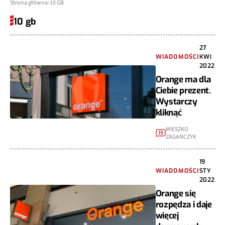
Strona główna
10 GB
10 gb
27
WIADOMOŚCI
KWI
2022
Orange ma dla
Ciebie prezent.
Wystarczy
kliknąć
MIESZKO
15
ZAGAŃCZYK
19
WIADOMOŚCI
STY
2022
Orange się
rozpędza i daje
więcej