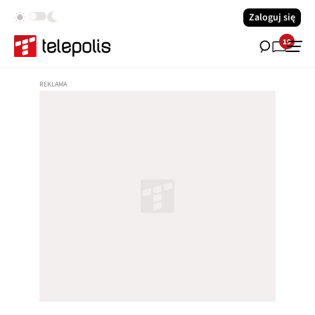
Zaloguj się
19