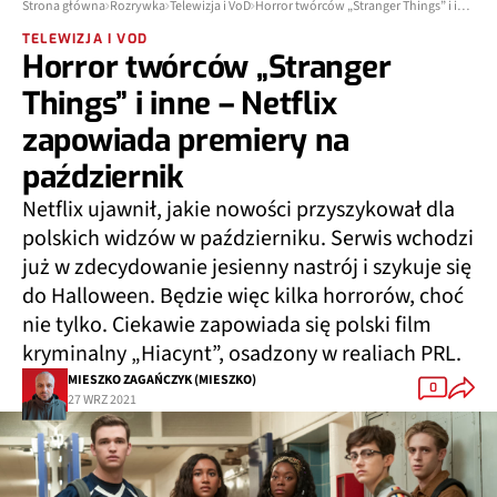
Strona główna
Rozrywka
Telewizja i VoD
Horror twórców „Stranger Things” i inne – Netflix zapowiada premiery na październik
TELEWIZJA I VOD
Horror twórców „Stranger
Things” i inne – Netflix
zapowiada premiery na
październik
Netflix ujawnił, jakie nowości przyszykował dla
polskich widzów w październiku. Serwis wchodzi
już w zdecydowanie jesienny nastrój i szykuje się
do Halloween. Będzie więc kilka horrorów, choć
nie tylko. Ciekawie zapowiada się polski film
kryminalny „Hiacynt”, osadzony w realiach PRL.
MIESZKO ZAGAŃCZYK (MIESZKO)
0
27 WRZ 2021