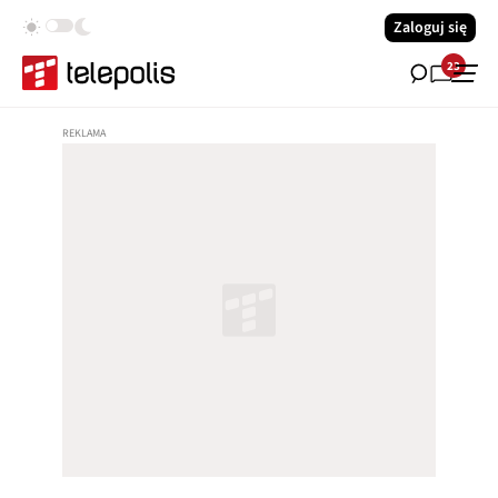
Zaloguj się
23