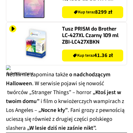
Srebrny
8299 zł
Kup teraz
Tusz PRISM do Brother
LC-427XL Czarny 109 ml
ZBI-LC427XBKN
41.36 zł
Kup teraz
Netflix nie zapomina także
o nadchodzącym
Halloween
. W serwisie pojawi się nowość
twórców „Stranger Things” – horror
„Ktoś jest w
twoim domu”
i film o krwiożerczych wampirach z
Los Angeles –
„Nocne kły”
. Fani grozy z pewnością
ucieszą się również z drugiej części polskiego
slashera
„W lesie dziś nie zaśnie nikt”.