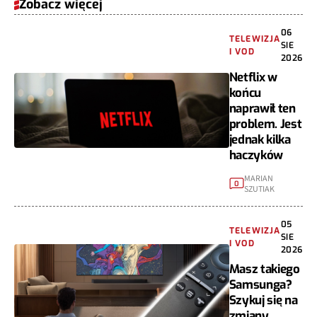
Zobacz więcej
06
TELEWIZJA
SIE
I VOD
2026
Netflix w
końcu
naprawił ten
problem. Jest
jednak kilka
haczyków
MARIAN
0
SZUTIAK
05
TELEWIZJA
SIE
I VOD
2026
Masz takiego
Samsunga?
Szykuj się na
zmiany