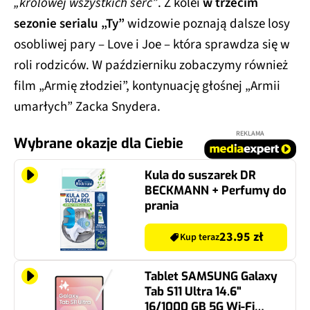
„królowej wszystkich serc”
. Z kolei
w trzecim
sezonie serialu „Ty”
widzowie poznają dalsze losy
osobliwej pary – Love i Joe – która sprawdza się w
roli rodziców. W październiku zobaczymy również
film „Armię złodziei”, kontynuację głośnej „Armii
umarłych” Zacka Snydera.
REKLAMA
Wybrane okazje dla Ciebie
Kula do suszarek DR
BECKMANN + Perfumy do
prania
23.95 zł
Kup teraz
Tablet SAMSUNG Galaxy
Tab S11 Ultra 14.6"
16/1000 GB 5G Wi-Fi