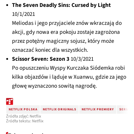
The Seven Deadly Sins: Cursed by Light
10/1/2021
Meliodas i jego przyjaciele znów wkraczają do
akcji, gdy nowa era pokoju zostaje zagrożona
przez potężny magiczny sojusz, który może
oznaczać koniec dla wszystkich.
Scissor Seven: Sezon 3
10/3/2021
Po opuszczeniu Wyspy Kurczaka Siódemka robi
kilka objazdów i ląduje w Xuanwu, gdzie za jego
głowę wyznaczono sowitą nagrodę.
NETFLIX POLSKA
NETFLIX ORIGINALS
NETFLIX PREMIERY
SERIALE
Źródła zdjęć: Netflix
Źródła tekstu: Netflix