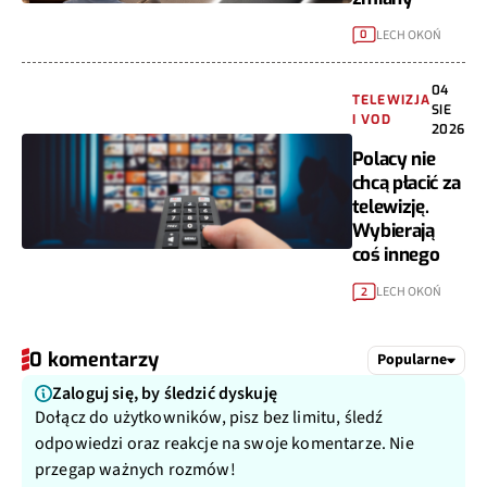
LECH OKOŃ
0
04
TELEWIZJA
SIE
I VOD
2026
Polacy nie
chcą płacić za
telewizję.
Wybierają
coś innego
LECH OKOŃ
2
0 komentarzy
Popularne
Zaloguj się, by śledzić dyskuję
Dołącz do użytkowników, pisz bez limitu, śledź
odpowiedzi oraz reakcje na swoje komentarze. Nie
przegap ważnych rozmów!