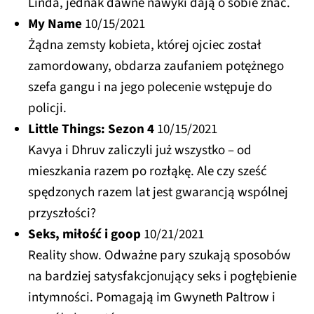
Linda, jednak dawne nawyki dają o sobie znać.
My Name
10/15/2021
Żądna zemsty kobieta, której ojciec został
zamordowany, obdarza zaufaniem potężnego
szefa gangu i na jego polecenie wstępuje do
policji.
Little Things: Sezon 4
10/15/2021
Kavya i Dhruv zaliczyli już wszystko – od
mieszkania razem po rozłąkę. Ale czy sześć
spędzonych razem lat jest gwarancją wspólnej
przyszłości?
Seks, miłość i goop
10/21/2021
Reality show. Odważne pary szukają sposobów
na bardziej satysfakcjonujący seks i pogłębienie
intymności. Pomagają im Gwyneth Paltrow i