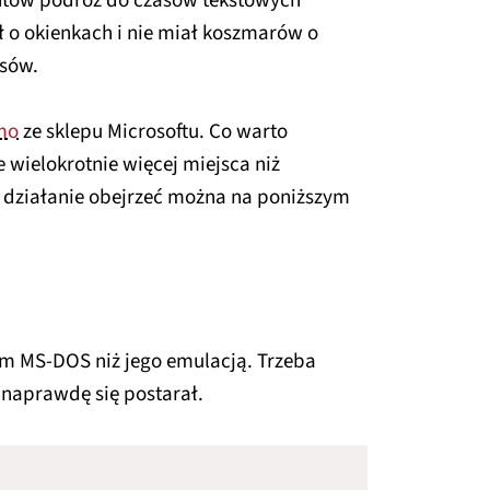
ntów podróż do czasów tekstowych
ił o okienkach i nie miał koszmarów o
sów.
mo
ze sklepu Microsoftu. Co warto
wielokrotnie więcej miejsca niż
 działanie obejrzeć można na poniższym
rem MS-DOS niż jego emulacją. Trzeba
 naprawdę się postarał.