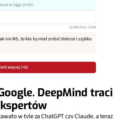
arze w ciągu 14 dni
01 KWI 2015 · 14:06
k nie MS, to kto by miał zrobić dobrze i szybko
etl więcej (+8)
 Google. DeepMind traci
ekspertów
awało w tyle za ChatGPT czy Claude, a teraz
 nas duopol w świecie AI?