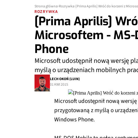
Strona główna
Rozrywka
[Prima Aprilis] Wróć do korzeni z Micr
ROZRYWKA
[Prima Aprilis] Wró
Microsoftem - MS
Phone
Microsoft udostępnił nową wersję p
myślą o urządzeniach mobilnych pra
LECH OKOŃ (LUIN)
01 KWI 2015
Microsoft udostępnił nową wersj
przygotowaną z myślą o urządzen
Windows Phone.