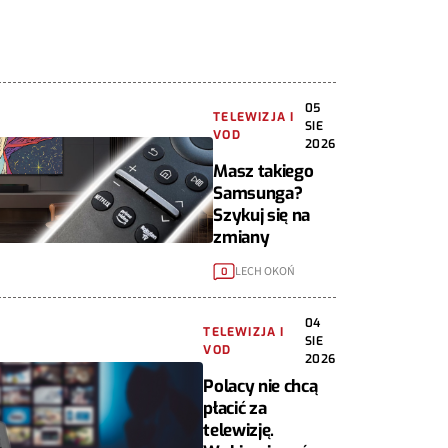
05
TELEWIZJA I
SIE
VOD
2026
Masz takiego
Samsunga?
Szykuj się na
zmiany
LECH OKOŃ
0
04
TELEWIZJA I
SIE
VOD
2026
Polacy nie chcą
płacić za
telewizję.