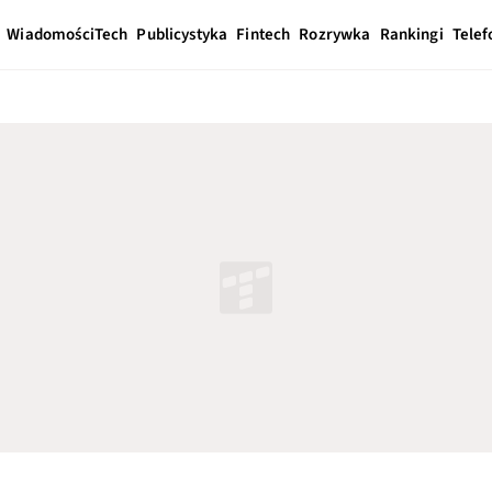
Wiadomości
Tech
Publicystyka
Fintech
Rozrywka
Rankingi
Telef