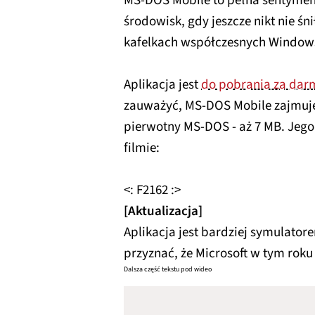
MS-DOS Mobile to pełna sentyme
środowisk, gdy jeszcze nikt nie śn
kafelkach współczesnych Window
Aplikacja jest
do pobrania za dar
zauważyć, MS-DOS Mobile zajmuje 
pierwotny MS-DOS - aż 7 MB. Jego
filmie:
<: F2162 :>
[Aktualizacja]
Aplikacja jest bardziej symulato
przyznać, że Microsoft w tym roku
Dalsza część tekstu pod wideo