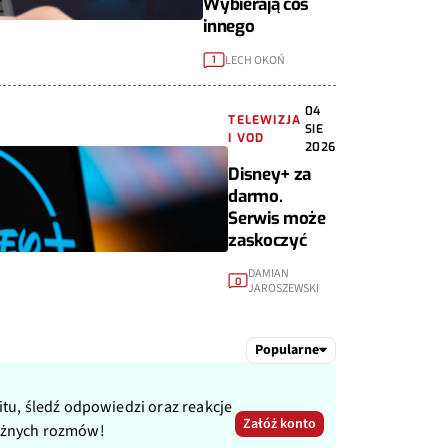
Wybierają coś
innego
LECH OKOŃ
1
04
TELEWIZJA
SIE
I VOD
2026
Disney+ za
darmo.
Serwis może
zaskoczyć
DAMIAN
0
JAROSZEWSKI
Popularne
itu, śledź odpowiedzi oraz reakcje
Załóż konto
ażnych rozmów!