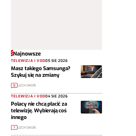
Najnowsze
TELEWIZJA I VOD
05 SIE 2026
Masz takiego Samsunga?
Szykuj się na zmiany
LECH OKOŃ
0
TELEWIZJA I VOD
04 SIE 2026
Polacy nie chcą płacić za
telewizję. Wybierają coś
innego
LECH OKOŃ
1