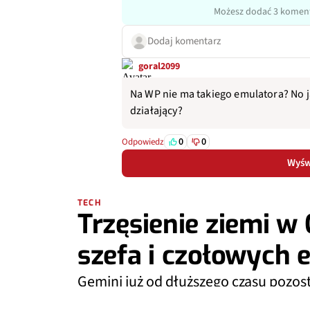
Możesz dodać 3 koment
Dodaj komentarz
goral2099
Na WP nie ma takiego emulatora? No ja
działający?
0
0
Odpowiedz
Wyświ
TECH
Trzęsienie ziemi w
szefa i czołowych 
Gemini już od dłuższego czasu pozost
może być tylko gorzej. Czyżby czekał