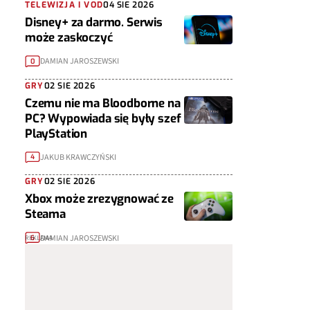
TELEWIZJA I VOD
04 SIE 2026
Disney+ za darmo. Serwis
może zaskoczyć
DAMIAN JAROSZEWSKI
0
GRY
02 SIE 2026
Czemu nie ma Bloodborne na
PC? Wypowiada się były szef
PlayStation
JAKUB KRAWCZYŃSKI
4
GRY
02 SIE 2026
Xbox może zrezygnować ze
Steama
DAMIAN JAROSZEWSKI
6