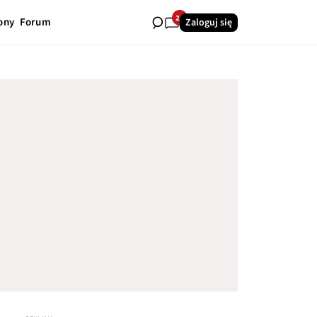
23
ony
Forum
Zaloguj się