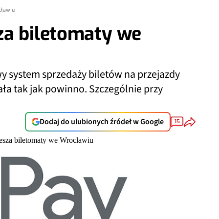
cławiu
za biletomaty we
y system sprzedaży biletów na przejazdy
ała tak jak powinno. Szczególnie przy
Dodaj do ulubionych źródeł w Google
15