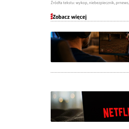
Źródła tekstu: wykop, niebezpiecznik, prnews,
Zobacz więcej