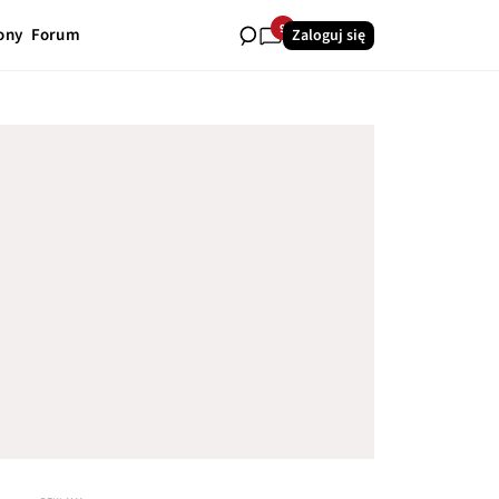
9
ony
Forum
Zaloguj się