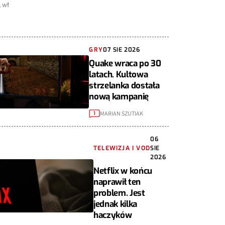
 wł
GRY
07 SIE 2026
Quake wraca po 30
latach. Kultowa
strzelanka dostała
nową kampanię
MARIAN SZUTIAK
1
06
TELEWIZJA I VOD
SIE
2026
Netflix w końcu
naprawił ten
problem. Jest
jednak kilka
haczyków