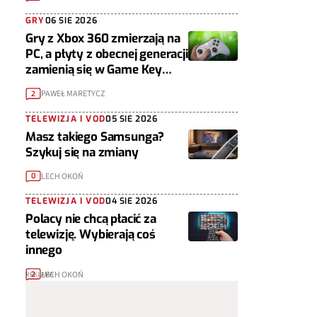
GRY
06 SIE 2026
Gry z Xbox 360 zmierzają na
PC, a płyty z obecnej generacji
zamienią się w Game Key
Cardy
PAWEŁ MARETYCZ
2
TELEWIZJA I VOD
05 SIE 2026
Masz takiego Samsunga?
Szykuj się na zmiany
LECH OKOŃ
0
TELEWIZJA I VOD
04 SIE 2026
Polacy nie chcą płacić za
telewizję. Wybierają coś
innego
LECH OKOŃ
2