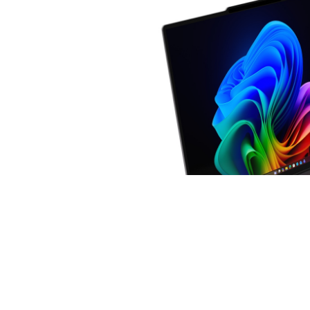
Wyścig producentów o
jak najcie
Lenovo
może niedługo wyjść na pr