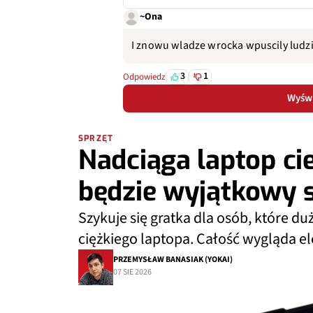
~Ona
I znowu wladze wrocka wpuscily ludz
3
1
Odpowiedz
Wyświ
SPRZĘT
Nadciąga laptop cie
będzie wyjątkowy 
Szykuje się gratka dla osób, które duż
ciężkiego laptopa. Całość wygląda ele
PRZEMYSŁAW BANASIAK (YOKAI)
07 SIE 2026