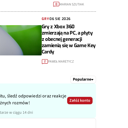
MARIAN SZUTIAK
0
GRY
06 SIE 2026
Gry z Xbox 360
zmierzają na PC, a płyty
z obecnej generacji
zamienią się w Game Key
Cardy
PAWEŁ MARETYCZ
2
Popularne
itu, śledź odpowiedzi oraz reakcje
Załóż konto
ażnych rozmów!
arze w ciągu 14 dni