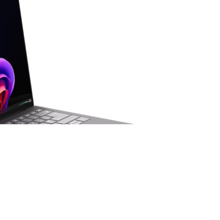
ńsze laptopy
trwa w najlepsze, ale to
owadzenie. Do sieci trafiły materiały