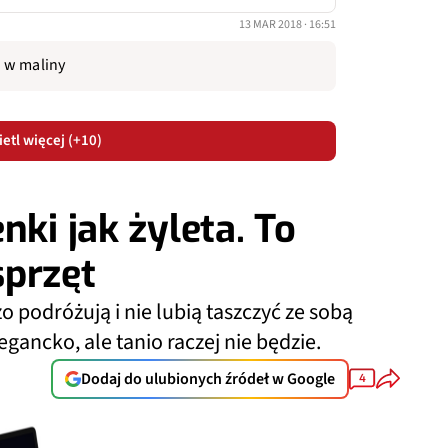
13 MAR 2018 · 16:51
i w maliny
etl więcej (+10)
nki jak żyleta. To
sprzęt
o podróżują i nie lubią taszczyć ze sobą
gancko, ale tanio raczej nie będzie.
Dodaj do ulubionych źródeł w Google
4