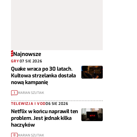
Najnowsze
GRY
07 SIE 2026
Quake wraca po 30 latach.
Kultowa strzelanka dostała
nową kampanię
MARIAN SZUTIAK
1
TELEWIZJA I VOD
06 SIE 2026
Netflix w końcu naprawił ten
problem. Jest jednak kilka
haczyków
MARIAN SZUTIAK
0