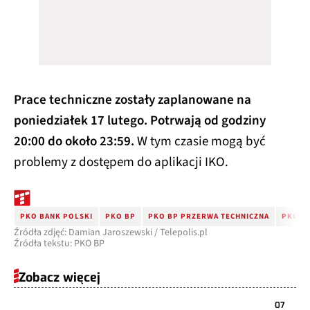
Prace techniczne zostały zaplanowane na
poniedziałek 17 lutego. Potrwają od godziny
20:00 do około 23:59.
W tym czasie mogą być
problemy z dostępem do aplikacji IKO.
PKO BANK POLSKI
PKO BP
PKO BP PRZERWA TECHNICZNA
PKO B
Źródła zdjęć: Damian Jaroszewski / Telepolis.pl
Źródła tekstu: PKO BP
Zobacz więcej
07