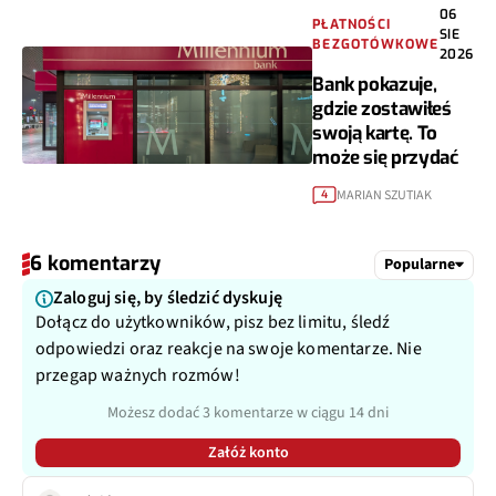
06
PŁATNOŚCI
SIE
BEZGOTÓWKOWE
2026
Bank pokazuje,
gdzie zostawiłeś
swoją kartę. To
może się przydać
MARIAN SZUTIAK
4
6 komentarzy
Popularne
Zaloguj się, by śledzić dyskuję
Dołącz do użytkowników, pisz bez limitu, śledź
odpowiedzi oraz reakcje na swoje komentarze. Nie
przegap ważnych rozmów!
Możesz dodać 3 komentarze w ciągu 14 dni
Załóż konto