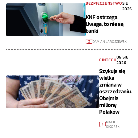
BEZPIECZEŃSTWO
SIE
2026
KNF ostrzega.
Uwaga, to nie są
banki
DAMIAN JAROSZEWSKI
2
06 SIE
FINTECH
2026
Szykuje się
wielka
zmiana w
oszczędzaniu.
Obejmie
miliony
Polaków
MACIEJ
3
SIKORSKI