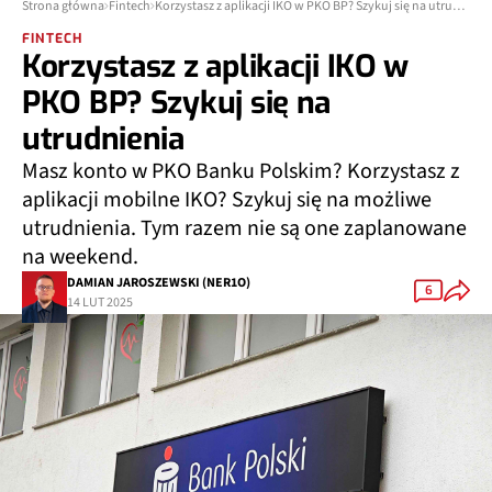
Strona główna
Fintech
Korzystasz z aplikacji IKO w PKO BP? Szykuj się na utrudnienia
FINTECH
Korzystasz z aplikacji IKO w
PKO BP? Szykuj się na
utrudnienia
Masz konto w PKO Banku Polskim? Korzystasz z
aplikacji mobilne IKO? Szykuj się na możliwe
utrudnienia. Tym razem nie są one zaplanowane
na weekend.
DAMIAN JAROSZEWSKI (NER1O)
6
14 LUT 2025