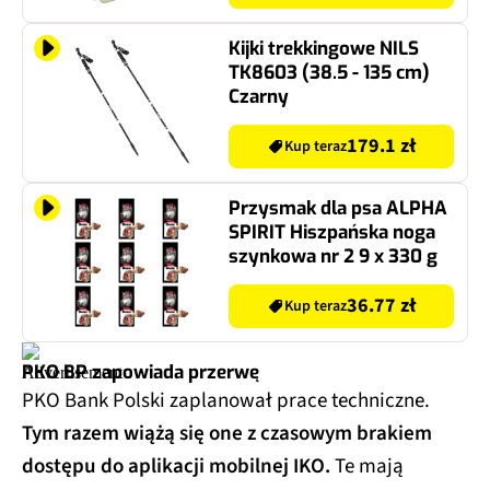
Kijki trekkingowe NILS
TK8603 (38.5 - 135 cm)
Czarny
179.1 zł
Kup teraz
Przysmak dla psa ALPHA
SPIRIT Hiszpańska noga
szynkowa nr 2 9 x 330 g
36.77 zł
Kup teraz
PKO BP zapowiada przerwę
PKO Bank Polski zaplanował prace techniczne.
Tym razem wiążą się one z czasowym brakiem
dostępu do aplikacji mobilnej IKO.
Te mają