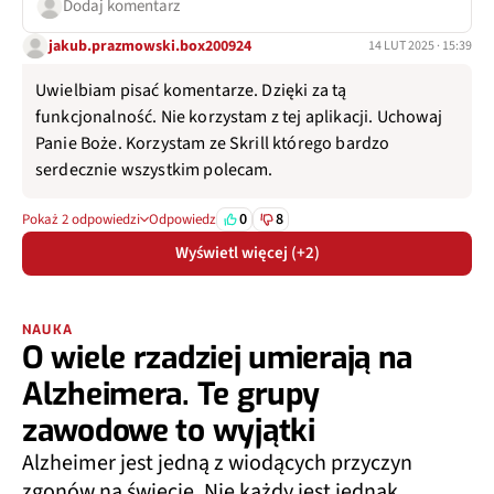
Dodaj komentarz
jakub.prazmowski.box200924
14 LUT 2025 · 15:39
Uwielbiam pisać komentarze. Dzięki za tą
funkcjonalność. Nie korzystam z tej aplikacji. Uchowaj
Panie Boże. Korzystam ze Skrill którego bardzo
serdecznie wszystkim polecam.
0
8
Pokaż 2 odpowiedzi
Odpowiedz
Wyświetl więcej (+2)
NAUKA
O wiele rzadziej umierają na
Alzheimera. Te grupy
zawodowe to wyjątki
Alzheimer jest jedną z wiodących przyczyn
zgonów na świecie. Nie każdy jest jednak