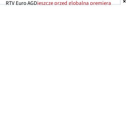
RTV Euro AGD
jeszcze przed globalną premierą
ujawniła
najważniejsze szczegóły Redmi 17 4G, a
teraz doszło do podobnej sytuacji, ale w
Luksemburgu. Jeden z tamtejszych sklepów
opublikował kompletne dane techniczne oraz
rendery nadchodzącego urządzenia.