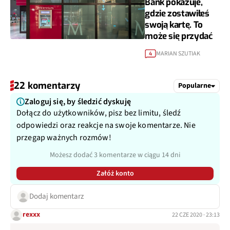
Bank pokazuje,
gdzie zostawiłeś
swoją kartę. To
może się przydać
MARIAN SZUTIAK
4
22 komentarzy
Popularne
Zaloguj się, by śledzić dyskuję
Dołącz do użytkowników, pisz bez limitu, śledź
odpowiedzi oraz reakcje na swoje komentarze. Nie
przegap ważnych rozmów!
Możesz dodać 3 komentarze w ciągu 14 dni
Załóż konto
Dodaj komentarz
rexxx
22 CZE 2020 · 23:13