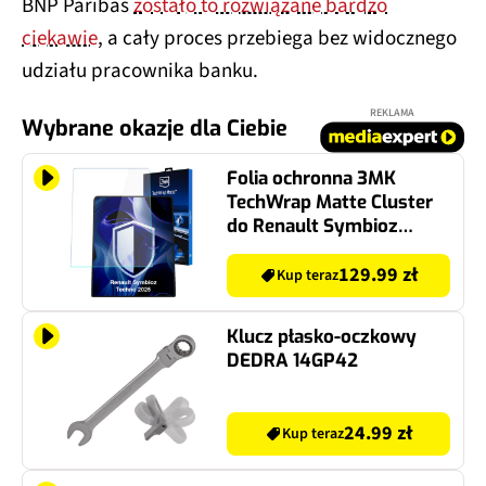
BNP Paribas
zostało to rozwiązane bardzo
ciekawie
, a cały proces przebiega bez widocznego
udziału pracownika banku.
REKLAMA
Wybrane okazje dla Ciebie
Folia ochronna 3MK
TechWrap Matte Cluster
do Renault Symbioz
Techno 2025-
129.99 zł
Kup teraz
Klucz płasko-oczkowy
DEDRA 14GP42
24.99 zł
Kup teraz