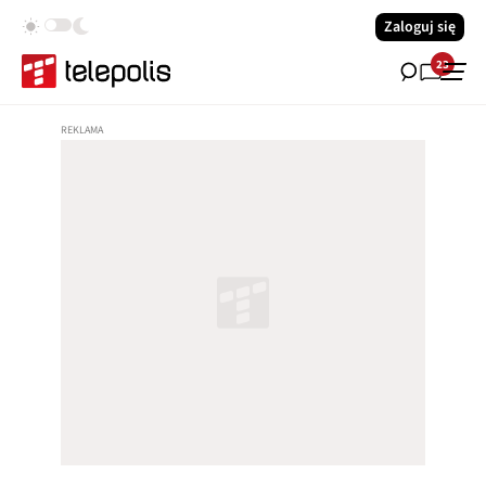
Zaloguj się
23