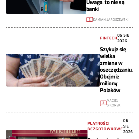
Uwaga, to nie są
banki
DAMIAN JAROSZEWSKI
2
06 SIE
FINTECH
2026
Szykuje się
wielka
zmiana w
oszczędzaniu.
Obejmie
miliony
Polaków
MACIEJ
3
SIKORSKI
06
PŁATNOŚCI
SIE
BEZGOTÓWKOWE
2026