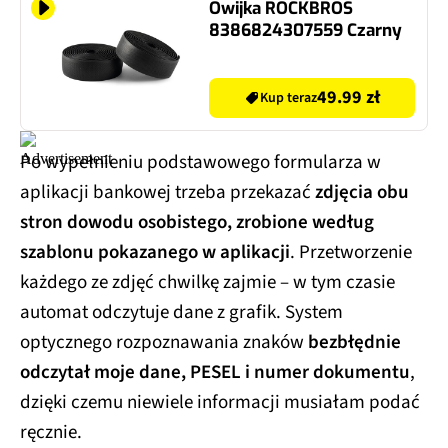
Owijka ROCKBROS
8386824307559 Czarny
49.99 zł
Kup teraz
Po wypełnieniu podstawowego formularza w
aplikacji bankowej trzeba przekazać
zdjęcia obu
stron dowodu osobistego, zrobione według
szablonu pokazanego w aplikacji
. Przetworzenie
każdego ze zdjęć chwilkę zajmie – w tym czasie
automat odczytuje dane z grafik. System
optycznego rozpoznawania znaków
bezbłędnie
odczytał moje dane, PESEL i numer dokumentu
,
dzięki czemu niewiele informacji musiałam podać
ręcznie.