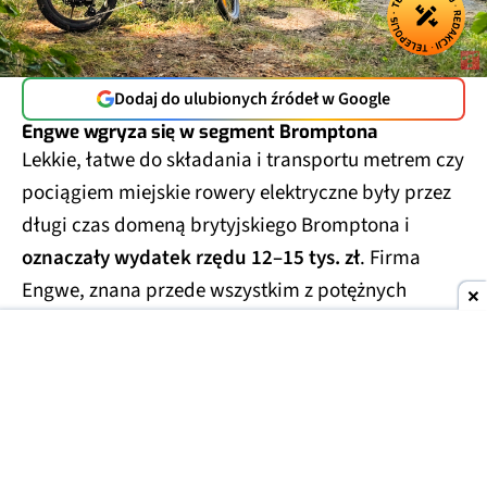
Dodaj do ulubionych źródeł w Google
Engwe wgryza się w segment Bromptona
Lekkie, łatwe do składania i transportu metrem czy
pociągiem miejskie rowery elektryczne były przez
długi czas domeną brytyjskiego Bromptona i
oznaczały wydatek rzędu 12–15 tys. zł
. Firma
Engwe, znana przede wszystkim z potężnych
rowerów klasy enduro (tzw. fat bike'i) i klasycznych
rowerów miejskich, postanowiła w tym sezonie
spróbować swoich sił i w tym segmencie. Engwe
Zip to pierwszy szkrab w rodzinie, który nie tylko
dorównuje brytyjskiej legendzie, ale też deklasuje
ją cenowo.
4649 zł to kwota, za którą Brompton