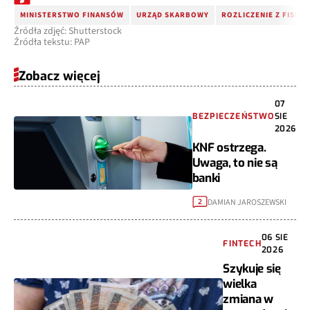
MINISTERSTWO FINANSÓW
URZĄD SKARBOWY
ROZLICZENIE Z FISKU
Źródła zdjęć: Shutterstock
Źródła tekstu: PAP
Zobacz więcej
07
BEZPIECZEŃSTWO
SIE
2026
KNF ostrzega.
Uwaga, to nie są
banki
DAMIAN JAROSZEWSKI
2
06 SIE
FINTECH
2026
Szykuje się
wielka
zmiana w