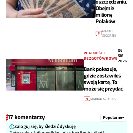
oszczędzaniu.
Obejmie
miliony
Polaków
MACIEJ
3
SIKORSKI
06
PŁATNOŚCI
SIE
BEZGOTÓWKOWE
2026
Bank pokazuje,
gdzie zostawiłeś
swoją kartę. To
może się przydać
MARIAN SZUTIAK
4
17 komentarzy
Popularne
Zaloguj się, by śledzić dyskuję
Dołącz do użytkowników, pisz bez limitu, śledź