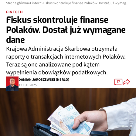
Strona główna
Fintech
Fiskus skontroluje finanse Polaków. Dostał już wymagane dane
FINTECH
Fiskus skontroluje finanse
Polaków. Dostał już wymagane
dane
Krajowa Administracja Skarbowa otrzymała
raporty o transakcjach internetowych Polaków.
Teraz są one analizowane pod kątem
wypełnienia obowiązków podatkowych.
DAMIAN JAROSZEWSKI (NER1O)
17
12 LUT 2025