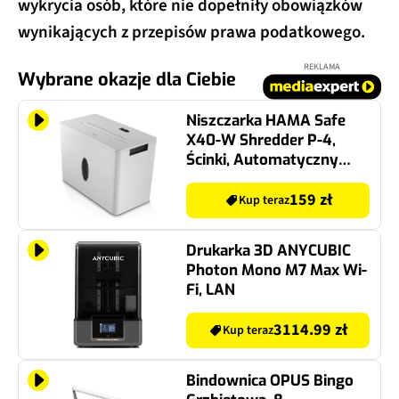
wykrycia osób, które nie dopełniły obowiązków
wynikających z przepisów prawa podatkowego.
REKLAMA
Wybrane okazje dla Ciebie
Niszczarka HAMA Safe
X40-W Shredder P-4,
Ścinki, Automatyczny
Start/Stop, Funkcja
cofania
159 zł
Kup teraz
Drukarka 3D ANYCUBIC
Photon Mono M7 Max Wi-
Fi, LAN
3114.99 zł
Kup teraz
Bindownica OPUS Bingo
Grzbietowa, 8