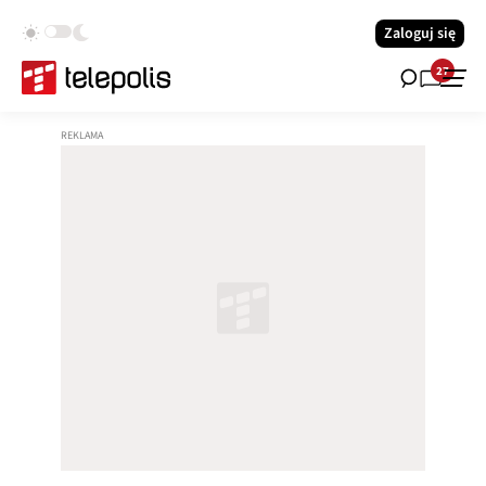
Zaloguj się
27