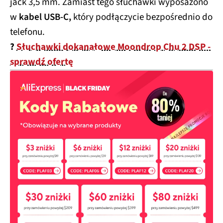
jack 3,5 mm. Zamiast tego słuchawki wyposażono
w
kabel USB-C,
który podłączycie bezpośrednio do
telefonu.
?
Słuchawki dokanałowe Moondrop Chu 2 DSP -
sprawdź ofertę