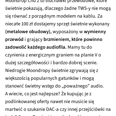
Moondrop Chu 2 to słuchawki przewodowe, które
świetnie pokazują, dlaczego żadne TWS-y nie mogą
się równać z porządnym modelem na kablu. Za
niecałe 100 zł dostajemy sprzęt świetnie wykonany
(metalowe obudowy),
wyposażony w
wymienny
przewód
i grający
brzmieniem, które powinno
zadowolić każdego audiofila.
Mamy tu do
czynienia z energicznym graniem na planie V o
dużej szczegółowości i bardzo dobrej scenie.
Niedrogie Moondropy świetnie zgrywają się z
większością popularnych gatunków i mogą
stanowić świetny wstęp do „poważnego” audio.
A wiecie, co jest najlepsze? Że kupując je z
podlinkowanej oferty nawet nie musicie się
martwić o szukanie DAC-a czy innej przejściówki na