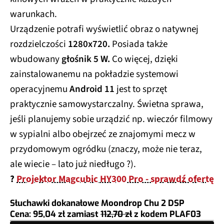
warunkach.
Urządzenie potrafi wyświetlić obraz o natywnej
rozdzielczości
1280x720.
Posiada także
wbudowany
głośnik 5 W.
Co więcej, dzięki
zainstalowanemu na pokładzie systemowi
operacyjnemu
Android 11
jest to sprzęt
praktycznie samowystarczalny. Świetna sprawa,
jeśli planujemy sobie urządzić np. wieczór filmowy
w sypialni albo obejrzeć ze znajomymi mecz w
przydomowym ogródku (znaczy, może nie teraz,
ale wiecie – lato już niedługo ?).
?
Projektor Magcubic HY300 Pro - sprawdź ofertę
Słuchawki dokanałowe Moondrop Chu 2 DSP
Cena: 95,04 zł
zamiast
112,70 zł
z kodem
PLAF03