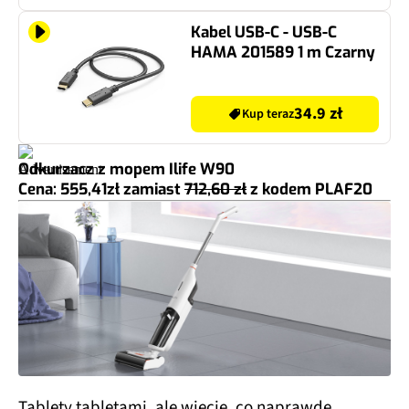
Kabel USB-C - USB-C
HAMA 201589 1 m Czarny
34.9 zł
Kup teraz
Odkurzacz z mopem Ilife W90
Cena: 555,41zł
zamiast
712,60 zł
z kodem
PLAF20
Tablety tabletami, ale wiecie, co naprawdę