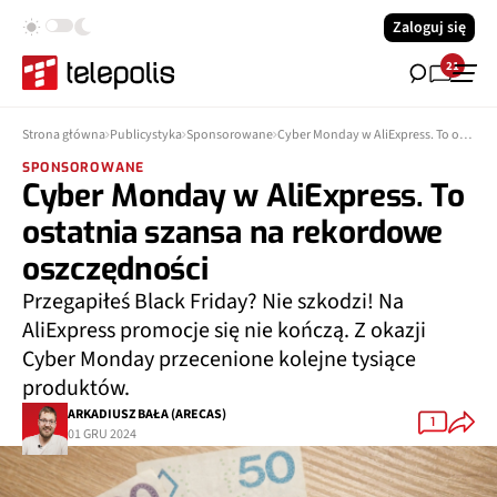
Zaloguj się
21
Strona główna
Publicystyka
Sponsorowane
Cyber Monday w AliExpress. To ostatnia szansa na rekordowe oszczędności
SPONSOROWANE
Cyber Monday w AliExpress. To
ostatnia szansa na rekordowe
oszczędności
Przegapiłeś Black Friday? Nie szkodzi! Na
AliExpress promocje się nie kończą. Z okazji
Cyber Monday przecenione kolejne tysiące
produktów.
ARKADIUSZ BAŁA (ARECAS)
1
01 GRU 2024