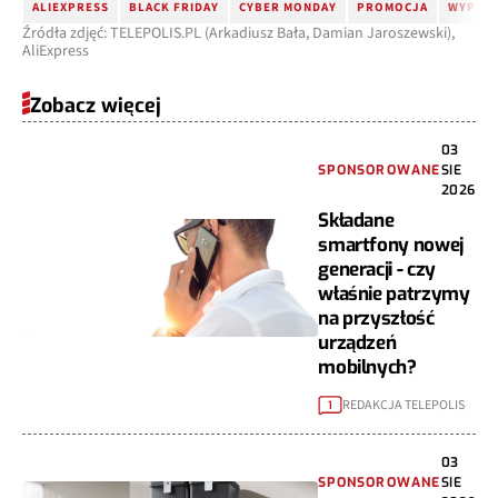
ALIEXPRESS
BLACK FRIDAY
CYBER MONDAY
PROMOCJA
WYPRZ
Źródła zdjęć: TELEPOLIS.PL (Arkadiusz Bała, Damian Jaroszewski),
AliExpress
Zobacz więcej
03
SPONSOROWANE
SIE
2026
Składane
smartfony nowej
generacji - czy
właśnie patrzymy
na przyszłość
urządzeń
mobilnych?
REDAKCJA TELEPOLIS
1
03
SPONSOROWANE
SIE