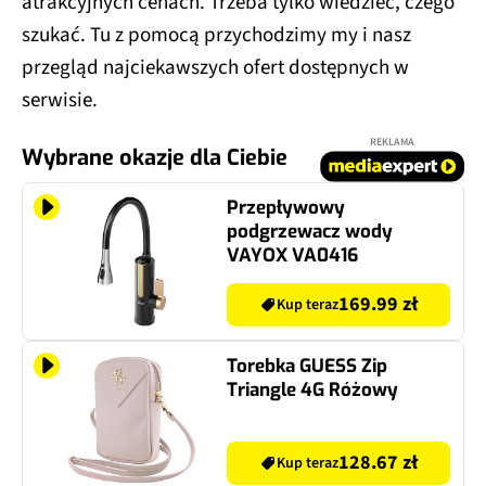
atrakcyjnych cenach. Trzeba tylko wiedzieć, czego
szukać. Tu z pomocą przychodzimy my i nasz
przegląd najciekawszych ofert dostępnych w
serwisie.
REKLAMA
Wybrane okazje dla Ciebie
Przepływowy
podgrzewacz wody
VAYOX VA0416
169.99 zł
Kup teraz
Torebka GUESS Zip
Triangle 4G Różowy
128.67 zł
Kup teraz