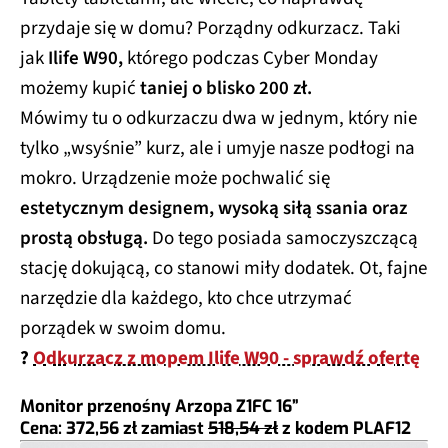
przydaje się w domu? Porządny odkurzacz. Taki
jak
Ilife W90,
którego podczas Cyber Monday
możemy kupić
taniej o blisko 200 zł.
Mówimy tu o odkurzaczu dwa w jednym, który nie
tylko „wsyśnie” kurz, ale i umyje nasze podłogi na
mokro. Urządzenie może pochwalić się
estetycznym designem, wysoką siłą ssania oraz
prostą obsługą.
Do tego posiada samoczyszczącą
stację dokującą, co stanowi miły dodatek. Ot, fajne
narzędzie dla każdego, kto chce utrzymać
porządek w swoim domu.
?
Odkurzacz z mopem Ilife W90 - sprawdź ofertę
Monitor przenośny Arzopa Z1FC 16”
Cena: 372,56 zł
zamiast
518,54 zł
z kodem
PLAF12