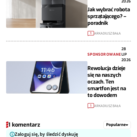
2026
Jak wybrać robota
sprzątającego? –
poradnik
ARKADIUSZ BAŁA
1
28
SPONSOROWANE
LIP
2026
Rewolucja dzieje
się na naszych
oczach. Ten
smartfon jest na
to dowodem
ARKADIUSZ BAŁA
1
1 komentarz
Popularne
Zaloguj się, by śledzić dyskuję