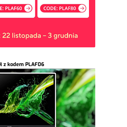
ł
z kodem
PLAF06