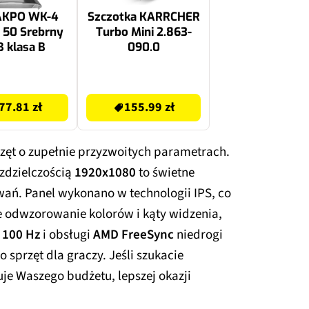
AKPO WK-4
Szczotka KARRCHER
 50 Srebrny
Turbo Mini 2.863-
 klasa B
090.0
155.99 zł
77.81 zł
155.99 zł
rzęt o zupełnie przyzwoitych parametrach.
zdzielczością
1920x1080
to świetne
wań. Panel wykonano w technologii IPS, co
odwzorowanie kolorów i kąty widzenia,
a
100 Hz
i obsługi
AMD FreeSync
niedrogi
o sprzęt dla graczy. Jeśli szukacie
uje Waszego budżetu, lepszej okazji