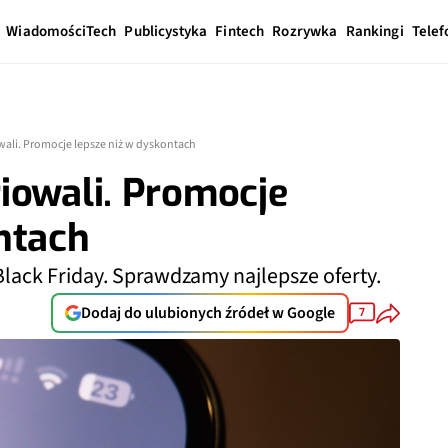
Wiadomości
Tech
Publicystyka
Fintech
Rozrywka
Rankingi
Telef
wali. Promocje lepsze niż w dyskontach
iowali. Promocje
ntach
Black Friday. Sprawdzamy najlepsze oferty.
Dodaj do ulubionych źródeł w Google
7