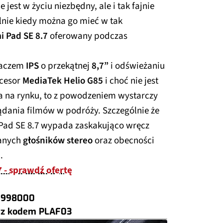
e jest w życiu niezbędny, ale i tak fajnie
lnie kiedy można go mieć w tak
 Pad SE 8.7
oferowany podczas
laczem
IPS
o przekątnej
8,7”
i odświeżaniu
ocesor
MediaTek Helio G85
i choć nie jest
a na rynku, to z powodzeniem wystarczy
ądania filmów w podróży. Szczególnie że
 Pad SE 8.7 wypada zaskakująco wręcz
wanych
głośników stereo
oraz obecności
.
 - sprawdź ofertę
 998000
z kodem
PLAF03