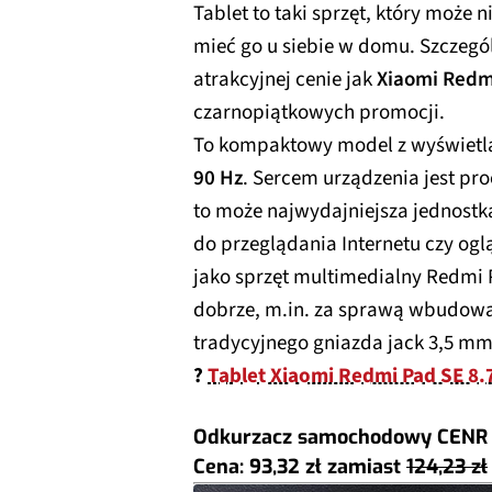
Tablet to taki sprzęt, który może ni
mieć go u siebie w domu. Szczegó
atrakcyjnej cenie jak
Xiaomi Redmi
czarnopiątkowych promocji.
To kompaktowy model z wyświet
90 Hz
. Sercem urządzenia jest pr
to może najwydajniejsza jednostk
do przeglądania Internetu czy ogl
jako sprzęt multimedialny Redmi
dobrze, m.in. za sprawą wbudo
tradycyjnego gniazda jack 3,5 mm
?
Tablet Xiaomi Redmi Pad SE 8.7
Odkurzacz samochodowy CENR
Cena: 93,32 zł
zamiast
124,23 zł