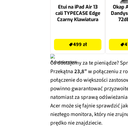
Etui na iPad Air 13
Okap 
cali TYPECASE Edge
Dandys
Czarny Klawiatura
72dB
499 zł
529.99 zł
499 zł
4
Co dostajemy za te pieniądze? Sp
Przekątna
23,8”
w połączeniu z ro
połączenie do większości zastoso
powinno gwarantować przyzwoite 
natomiast za sprawą odświeżani
Acer może się fajnie sprawdzić jak
niezłego monitora, który nie zrujn
prędko nie znajdziecie.