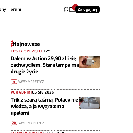
40
ony
Forum
Zaloguj się
Najnowsze
TESTY SPRZĘTU
11:25
Dałem w Action 29,90 zł i się
zachwyciłem. Stara lampa ma
drugie życie
PAWEŁ MARETYCZ
4
PORADNIKI
05 SIE 2026
Trik z szarą taśmą. Polacy nie
wiedzą, a ja wygrałem z
upałami
PAWEŁ MARETYCZ
20