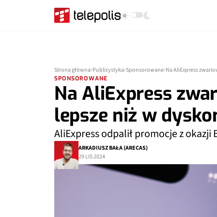
Strona główna
Publicystyka
Sponsorowane
Na AliExpress zwario
SPONSOROWANE
Na AliExpress zwar
lepsze niż w dysko
AliExpress odpalił promocje z okazji 
ARKADIUSZ BAŁA (ARECAS)
29 LIS 2024