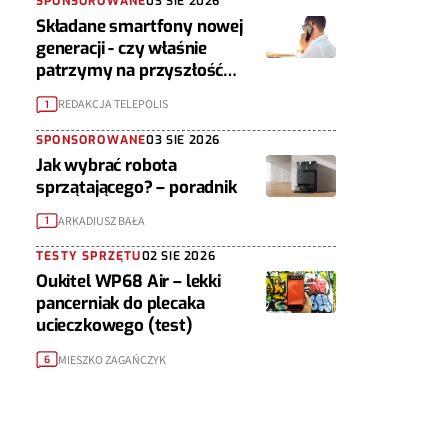
SPONSOROWANE
03 SIE 2026
Składane smartfony nowej
generacji - czy właśnie
patrzymy na przyszłość
urządzeń mobilnych?
REDAKCJA TELEPOLIS
1
SPONSOROWANE
03 SIE 2026
Jak wybrać robota
sprzątającego? – poradnik
ARKADIUSZ BAŁA
1
TESTY SPRZĘTU
02 SIE 2026
Oukitel WP68 Air – lekki
pancerniak do plecaka
ucieczkowego (test)
MIESZKO ZAGAŃCZYK
6