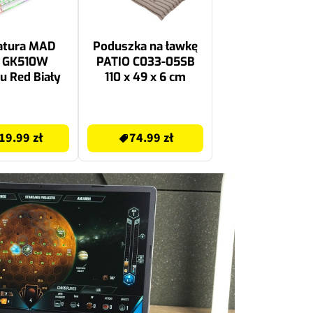
atura MAD
Poduszka na ławkę
 GK510W
PATIO C033-05SB
 Red Biały
110 x 49 x 6 cm
74.99 zł
19.99 zł
74.99 zł