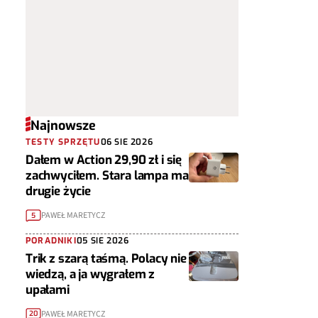
Najnowsze
TESTY SPRZĘTU
06 SIE 2026
Dałem w Action 29,90 zł i się
zachwyciłem. Stara lampa ma
drugie życie
PAWEŁ MARETYCZ
5
PORADNIKI
05 SIE 2026
Trik z szarą taśmą. Polacy nie
wiedzą, a ja wygrałem z
upałami
PAWEŁ MARETYCZ
20