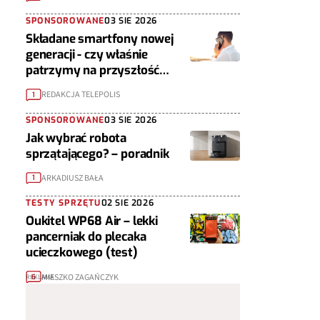
SPONSOROWANE
03 SIE 2026
Składane smartfony nowej
generacji - czy właśnie
patrzymy na przyszłość
urządzeń mobilnych?
REDAKCJA TELEPOLIS
1
SPONSOROWANE
03 SIE 2026
Jak wybrać robota
sprzątającego? – poradnik
ARKADIUSZ BAŁA
1
TESTY SPRZĘTU
02 SIE 2026
Oukitel WP68 Air – lekki
pancerniak do plecaka
ucieczkowego (test)
MIESZKO ZAGAŃCZYK
6