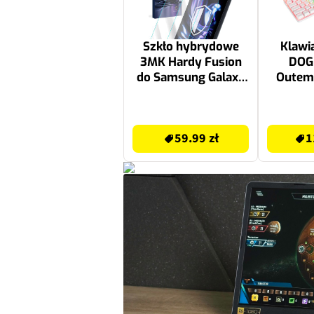
Szkło hybrydowe
Klawi
3MK Hardy Fusion
DOG
do Samsung Galaxy
Outemu
A36 (2 szt.)
59.99 zł
119.99 zł
59.99 zł
1