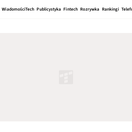
Wiadomości
Tech
Publicystyka
Fintech
Rozrywka
Rankingi
Telef