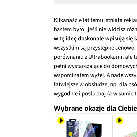
Kilkanaście lat temu istniała re
hasłem było „jeśli nie widzisz róż
w tę ideę doskonale wpisują si
wszystkim są przystępne cenowo. 
porównaniu z Ultrabookami, ale t
pełni wystarczające do domowych 
wspominałem wyżej. A nade wszyst
łatwiejsze w obsłudze, np. dla osó
wygodnie i posłuchaj (a w sumie t
Wybrane okazje dla Ciebie