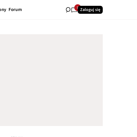
7
ony
Forum
Zaloguj się