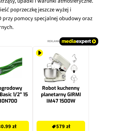
rząsy, upadki i warunki atmosferyczne.
ść poprzeczkę jeszcze wyżej i
D przy pomocy specjalnej obudowy oraz
rnych.
REKLAMA
ogrodowy
Robot kuchenny
asic 1/2" 15
planetarny GIRMI
80N700
IM47 1500W
579 zł
30.99 zł
579 zł