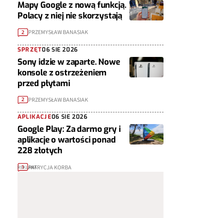
Mapy Google z nową funkcją.
Polacy z niej nie skorzystają
PRZEMYSŁAW BANASIAK
2
SPRZĘT
06 SIE 2026
Sony idzie w zaparte. Nowe
konsole z ostrzeżeniem
przed płytami
PRZEMYSŁAW BANASIAK
2
APLIKACJE
06 SIE 2026
Google Play: Za darmo gry i
aplikacje o wartości ponad
228 złotych
PATRYCJA KORBA
1