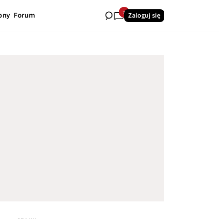
7
ony
Forum
Zaloguj się