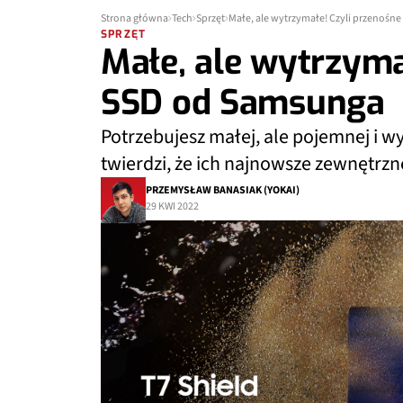
Strona główna
Tech
Sprzęt
Małe, ale wytrzymałe! Czyli przenośn
SPRZĘT
Małe, ale wytrzyma
SSD od Samsunga
Potrzebujesz małej, ale pojemnej i 
twierdzi, że ich najnowsze zewnętrz
PRZEMYSŁAW BANASIAK (YOKAI)
29 KWI 2022