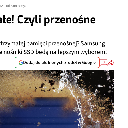
e SSD od Samsunga
łe! Czyli przenośne
wytrzymałej pamięci przenośnej? Samsung
ne nośniki SSD będą najlepszym wyborem!
Dodaj do ulubionych źródeł w Google
0