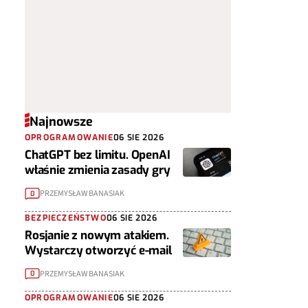
Najnowsze
OPROGRAMOWANIE
06 SIE 2026
ChatGPT bez limitu. OpenAI
właśnie zmienia zasady gry
PRZEMYSŁAW BANASIAK
0
BEZPIECZEŃSTWO
06 SIE 2026
Rosjanie z nowym atakiem.
Wystarczy otworzyć e-mail
PRZEMYSŁAW BANASIAK
0
OPROGRAMOWANIE
06 SIE 2026