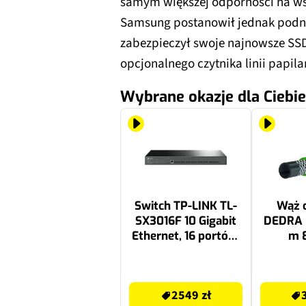
samym większej odporności na wst
Samsung postanowił jednak podnie
zabezpieczył swoje najnowsze SS
opcjonalnego czytnika linii papila
Wybrane okazje dla Ciebie
Switch TP-LINK TL-
Wąż 
SX3016F 10 Gigabit
DEDRA B
Ethernet, 16 portów,
m 
Zarządzalny
2549 zł
30.99 zł
2549 zł