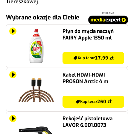
Tiereszkowej
.
REKLAMA
Wybrane okazje dla Ciebie
Płyn do mycia naczyń
FAIRY Apple 1350 ml
17.99 zł
Kup teraz
Kabel HDMI-HDMI
PROSON Arctic 4 m
260 zł
Kup teraz
Rękojeść pistoletowa
LAVOR 6.001.0073