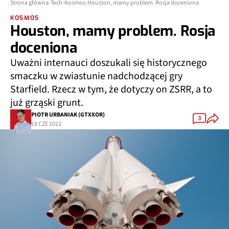
Strona główna
Tech
Kosmos
Houston, mamy problem. Rosja doceniona
KOSMOS
Houston, mamy problem. Rosja
doceniona
Uważni internauci doszukali się historycznego
smaczku w zwiastunie nadchodzącej gry
Starfield. Rzecz w tym, że dotyczy on ZSRR, a to
już grząski grunt.
PIOTR URBANIAK (GTXXOR)
3
18 CZE 2022