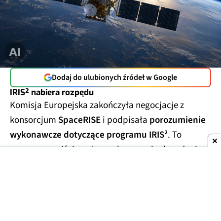
Dodaj do ulubionych źródeł w Google
IRIS² nabiera rozpędu
Komisja Europejska zakończyła negocjacje z
konsorcjum
SpaceRISE
i podpisała
porozumienie
wykonawcze dotyczące programu IRIS²
. To
oznacza przejście z etapu planowania do pełnej
realizacji jednej z najważniejszych europejskich
inwestycji kosmicznych.