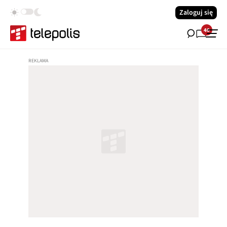
Zaloguj się
40