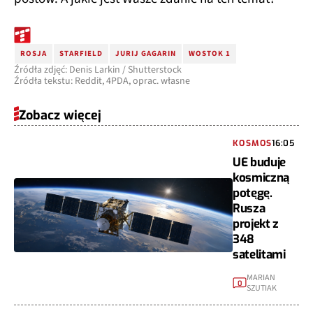
ROSJA
STARFIELD
JURIJ GAGARIN
WOSTOK 1
Źródła zdjęć: Denis Larkin / Shutterstock
Źródła tekstu: Reddit, 4PDA, oprac. własne
Zobacz więcej
KOSMOS
16:05
UE buduje
kosmiczną
potęgę.
Rusza
projekt z
348
satelitami
MARIAN
0
SZUTIAK