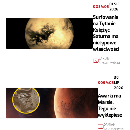
01 SIE
KOSMOS
2026
Surfowanie
na Tytanie.
Księżyc
Saturna ma
nietypowe
właściwości
JAKUB
5
KRAWCZYŃSKI
30
KOSMOS
LIP
2026
Awaria ma
Marsie.
Tego nie
wyklepiesz
DAMIAN
3
JAROSZEWSKI