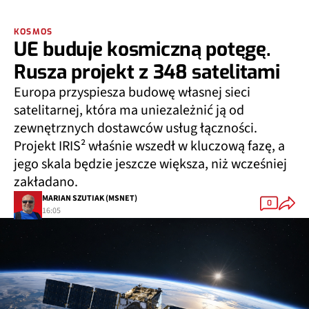
KOSMOS
UE buduje kosmiczną potęgę.
Rusza projekt z 348 satelitami
Europa przyspiesza budowę własnej sieci
satelitarnej, która ma uniezależnić ją od
zewnętrznych dostawców usług łączności.
Projekt IRIS² właśnie wszedł w kluczową fazę, a
jego skala będzie jeszcze większa, niż wcześniej
zakładano.
MARIAN SZUTIAK (MSNET)
0
16:05