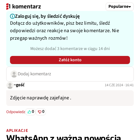
1 komentarz
Popularne
Zaloguj się, by śledzić dyskuję
Dołącz do użytkowników, pisz bez limitu, śledź
odpowiedzi oraz reakcje na swoje komentarze. Nie
przegap ważnych rozmów!
Możesz dodać 3 komentarze w ciągu 14 dni
Załóż konto
Dodaj komentarz
~gość
14 CZE 2024 · 16:41
Zdjęcie naprawdę zajefajne .
0
0
Odpowiedz
APLIKACJE
WhatsApp z ważną nowością.