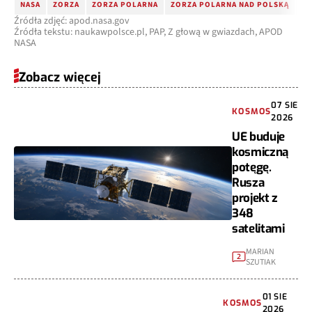
NASA
ZORZA
ZORZA POLARNA
ZORZA POLARNA NAD POLSKĄ
AS
Źródła zdjęć: apod.nasa.gov
Źródła tekstu: naukawpolsce.pl, PAP, Z głową w gwiazdach, APOD
NASA
Zobacz więcej
07 SIE
KOSMOS
2026
UE buduje
kosmiczną
potęgę.
Rusza
projekt z
348
satelitami
MARIAN
2
SZUTIAK
01 SIE
KOSMOS
2026