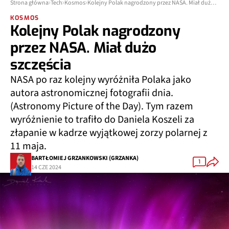
Strona główna
Tech
Kosmos
Kolejny Polak nagrodzony przez NASA. Miał dużo szczęścia
KOSMOS
Kolejny Polak nagrodzony
przez NASA. Miał dużo
szczęścia
NASA po raz kolejny wyróżniła Polaka jako
autora astronomicznej fotografii dnia.
(Astronomy Picture of the Day). Tym razem
wyróżnienie to trafiło do Daniela Koszeli za
złapanie w kadrze wyjątkowej zorzy polarnej z
11 maja.
BARTŁOMIEJ GRZANKOWSKI (GRZANKA)
1
14 CZE 2024