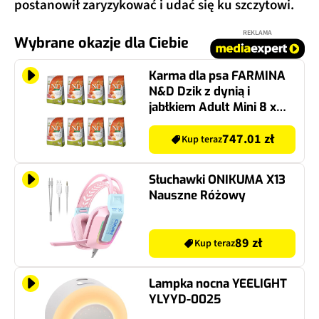
postanowił zaryzykować i udać się ku szczytowi.
REKLAMA
Wybrane okazje dla Ciebie
Karma dla psa FARMINA
N&D Dzik z dynią i
jabłkiem Adult Mini 8 x
2.5 kg
747.01 zł
Kup teraz
Słuchawki ONIKUMA X13
Nauszne Różowy
89 zł
Kup teraz
Lampka nocna YEELIGHT
YLYYD-0025