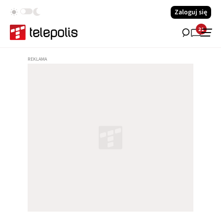
Zaloguj się
21