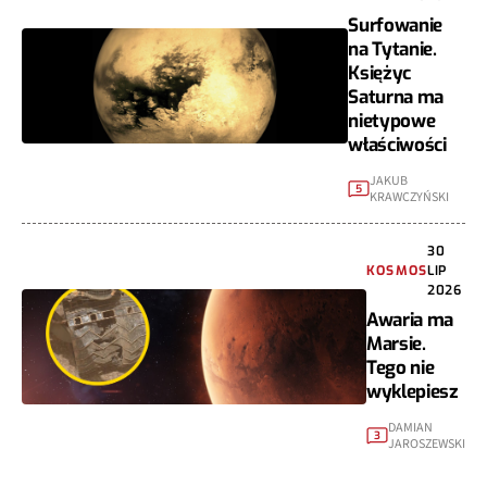
Surfowanie
na Tytanie.
Księżyc
Saturna ma
nietypowe
właściwości
JAKUB
5
KRAWCZYŃSKI
30
KOSMOS
LIP
2026
Awaria ma
Marsie.
Tego nie
wyklepiesz
DAMIAN
3
JAROSZEWSKI