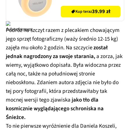
39.99 zł
Kup teraz
Podróż na szczyt razem z plecakiem chowającym
jego sprzęt fotograficzny (waży średnio 12-15 kg)
zajęła mu około 2 godzin. Na szczycie
został
jednak nagrodzony za swoje starania,
a zorza, jak
wiemy, wyjątkowo dopisała. Była widoczna przez
całą noc, także na południowej stronie
nieboskłonu. Zdaniem autora zdjęcia nie było do
tej pory fotografii, która przedstawiłaby tak
mocnej wersji tego zjawiska
jako tło dla
kosmicznie wyglądającego schroniska na
Śnieżce.
To nie pierwsze wyróżnienie dla Daniela Koszeli,