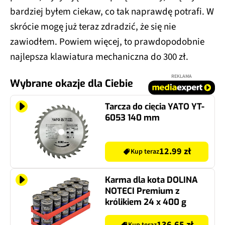
bardziej byłem ciekaw, co tak naprawdę potrafi. W
skrócie mogę już teraz zdradzić, że się nie
zawiodłem. Powiem więcej, to prawdopodobnie
najlepsza klawiatura mechaniczna do 300 zł.
REKLAMA
Wybrane okazje dla Ciebie
Tarcza do cięcia YATO YT-
6053 140 mm
12.99 zł
Kup teraz
Karma dla kota DOLINA
NOTECI Premium z
królikiem 24 x 400 g
136.65 zł