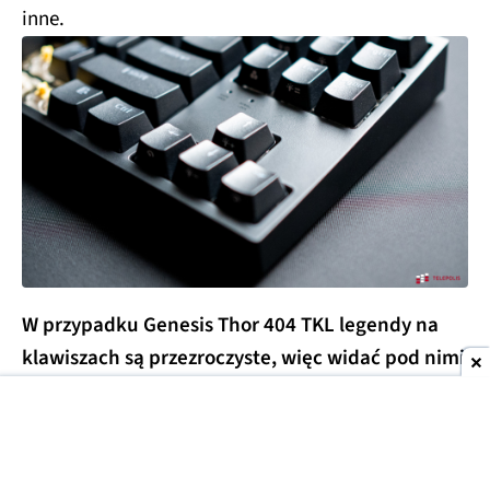
inne.
W przypadku Genesis Thor 404 TKL legendy na
klawiszach są przezroczyste, więc widać pod nimi
kolorowe podświetlenie RGB LED.
To dodatkowo
widoczne jest między klawiszami, co daje bardzo
przyjemny dla oka efekt. Do wyboru mamy kilka
różnych trybów i całą gamę kolorów. Zmian