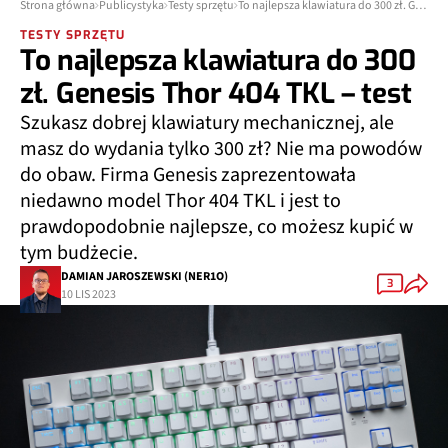
Strona główna
Publicystyka
Testy sprzętu
To najlepsza klawiatura do 300 zł. Genesis Thor 404 TKL – test
TESTY SPRZĘTU
To najlepsza klawiatura do 300
zł. Genesis Thor 404 TKL – test
Szukasz dobrej klawiatury mechanicznej, ale
masz do wydania tylko 300 zł? Nie ma powodów
do obaw. Firma Genesis zaprezentowała
niedawno model Thor 404 TKL i jest to
prawdopodobnie najlepsze, co możesz kupić w
tym budżecie.
DAMIAN JAROSZEWSKI (NER1O)
3
10 LIS 2023